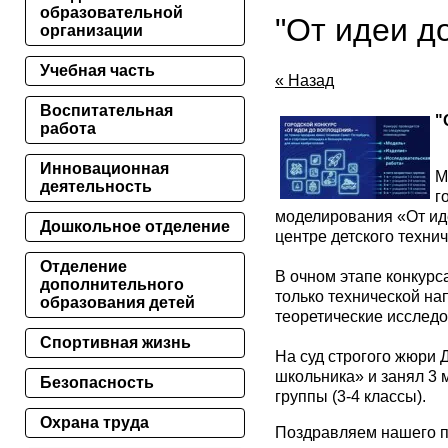
образовательной
"От идеи д
организации
Учебная часть
« Назад
Воспитательная
"
работа
Инновационная
М
деятельность
г
моделирования «От ид
Дошкольное отделение
центре детского технич
Отделение
В очном этапе конкурс
дополнительного
только технической на
образования детей
теоретические исследо
Спортивная жизнь
На суд строгого жюри
школьника» и занял 3 
Безопасность
группы (3-4 классы).
Охрана труда
Поздравляем нашего п