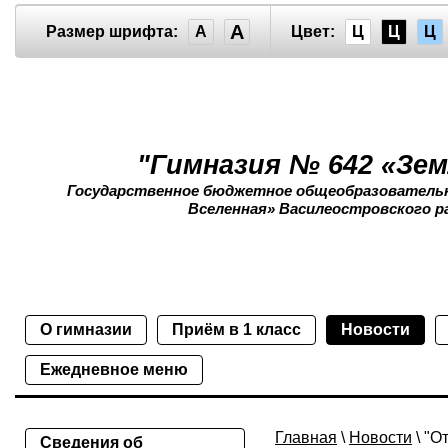
A
Размер шрифта:
A
Цвет:
Ц
Ц
Ц
"Гимназия № 642 «Зем
Государственное бюджетное общеобразовательно
Вселенная» Василеостровского р
О гимназии
Приём в 1 класс
Новости
Ежедневное меню
Главная
\
Новости
\ "О
Сведения об